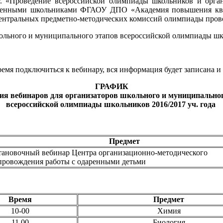
 г. «Проведение всероссийской олимпиады школьников и орган
даренными школьниками ФГАОУ ДПО «Академия повышения ква
 центральных предметно-методических комиссий олимпиады пров
льного и муниципального этапов всероссийской олимпиады школ
емя подключиться к вебинару, вся информация будет записана и
ГРАФИК
ия вебинаров для организаторов школьного и муниципально
всероссийской олимпиады школьников 2016/2017 уч. года
Предмет
тановочный вебинар Центра организационно-методического
провождения работы с одаренными детьми
Время
Предмет
10-00
Химия
11.00
Биология