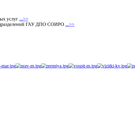
ных услуг
...>>
 подразделений ГАУ ДПО СОИРО
...>>