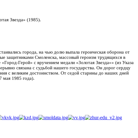
тая Звезда» (1985).
стаивались города, на чью долю выпала героическая оборона от
нные защитниками Смоленска, массовый героизм трудящихся в
 «Город-Герой» с вручением медали «Золотая Звезда»» (из Указа
ерывно связана с судьбой нашего государства. Он дорог сердцу
ания с великим достоинством. От седой старины до наших дней
 мая 1985 года).