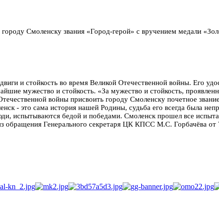
я городу Смоленску звания «Город-герой» с вручением медали «Золо
одвиги и стойкость во время Великой Отечественной войны. Его удо
айшие мужество и стойкость. «За мужество и стойкость, проявле
Отечественной войны присвоить городу Смоленску почетное звание
нск - это сама история нашей Родины, судьба его всегда была непр
 люди, испытываются бедой и победами. Смоленск прошел все испыт
из обращения Генерального секретаря ЦК КПСС М.С. Горбачёва от 7