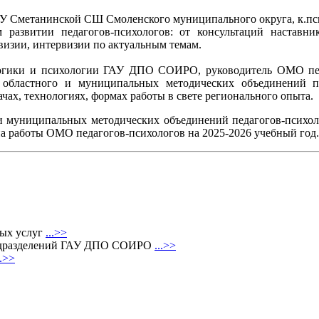
У Сметанинской СШ Смоленского муниципального округа, к.пс
 развитии педагогов-психологов: от консультаций наставн
визии, интервизии по актуальным темам.
гогики и психологии ГАУ ДПО СОИРО, руководитель ОМО педаг
 областного и муниципальных методических объединений пе
ачах, технологиях, формах работы в свете регионального опыта.
ли муниципальных методических объединений педагогов-психо
на работы ОМО педагогов-психологов на 2025-2026 учебный год.
ных услуг
...>>
 подразделений ГАУ ДПО СОИРО
...>>
..>>