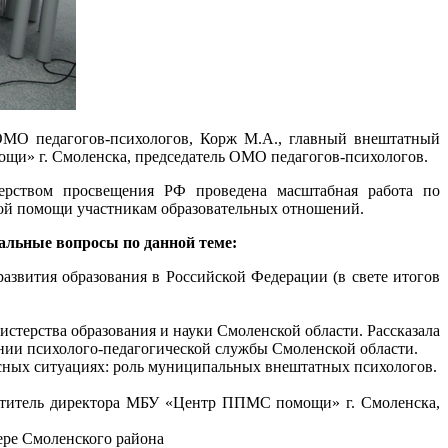
ОМО педагогов-психологов, Корж М.А., главный внештатный
щи» г. Смоленска, председатель ОМО педагогов-психологов.
терством просвещения РФ проведена масштабная работа по
кой помощи участникам образовательных отношений.
альные вопросы по данной теме:
азвития образования в Российской Федерации (в свете итогов
стерства образования и науки Смоленской области. Рассказала
чении психолого-педагогической службы Смоленской области.
сных ситуациях: роль муниципальных внештатных психологов.
еститель директора МБУ «Центр ППМС помощи» г. Смоленска,
ере Смоленского района