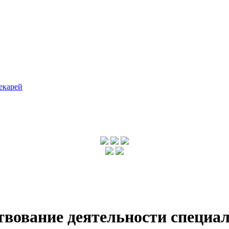
екарей
вование деятельности специал