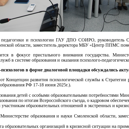
ы педагогики и психологии ГАУ ДПО СОИРО, руководитель 
ленской области, заместитель директора МБУ «Центр ППМС помо
дится в фокусе пристального внимания государства. Минис
лужб в системе образования и оказания психолого-педагогичес
в-психологов в форме диалоговой площадки обсуждались акту
от Концепции развития психологической службы к Стратегии р
образования РФ 17-18 июня 2025г.).
азования детей с особыми образовательными потребностями Мини
разования по итогам Всероссийского съезда, о кадровом обеспе
 участникам образовательных отношений в экстренных и кризи
 Министерстве образования и науки Смоленской области, зам
га образовательных организаций в кризисной ситуации на прим