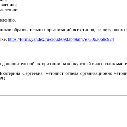
авлению;
равлению;
авлению.
тников образовательных организаций всех типов, реализующих 
лке:
https://forms.yandex.ru/cloud/69d3b49af47e73063068c924
а дополнительной авторизации на конкурсный видеоролик масте
я Екатерина Сергеевна, методист отдела организационно-метод
РО.