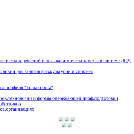
енческих решений и орг.-экономических мех-в в системе ДОД
словий для занятия физ.культурой и спортом
го профиля "Точки роста"
разов.технологий и формы опережающей проф.подготовки
аботников
зов.организациях