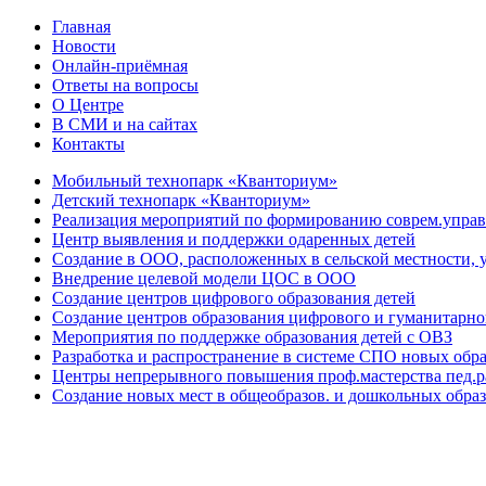
Главная
Новости
Онлайн-приёмная
Ответы на вопросы
О Центре
В СМИ и на сайтах
Контакты
Мобильный технопарк «Кванториум»
Детский технопарк «Кванториум»
Реализация мероприятий по формированию соврем.управл
Центр выявления и поддержки одаренных детей
Создание в ООО, расположенных в сельской местности, у
Внедрение целевой модели ЦОС в ООО
Создание центров цифрового образования детей
Создание центров образования цифрового и гуманитарно
Мероприятия по поддержке образования детей с ОВЗ
Разработка и распространение в системе СПО новых об
Центры непрерывного повышения проф.мастерства пед.р
Создание новых мест в общеобразов. и дошкольных обра