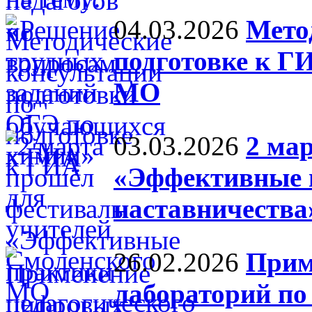
04.03.2026
Мето
подготовке к Г
МО
03.03.2026
2 ма
«Эффективные п
наставничества
26.02.2026
Прим
лабораторий по