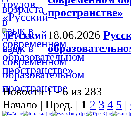
пространстве»
18.06.2026
Русс
образовательно
Новости 1 - 6 из 283
Начало | Пред. |
1
2
3
4
5
|