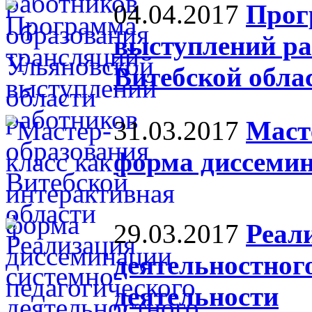
04.04.2017
Прог
выступлений ра
Витебской обла
31.03.2017
Маст
форма диссемин
29.03.2017
Реал
деятельностног
деятельности