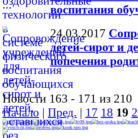
воспитания об
24.03.2017
Сопр
детей-сирот и д
попечения роди
Новости 163 - 171 из 210
Начало
|
Пред.
|
17
18
19
2