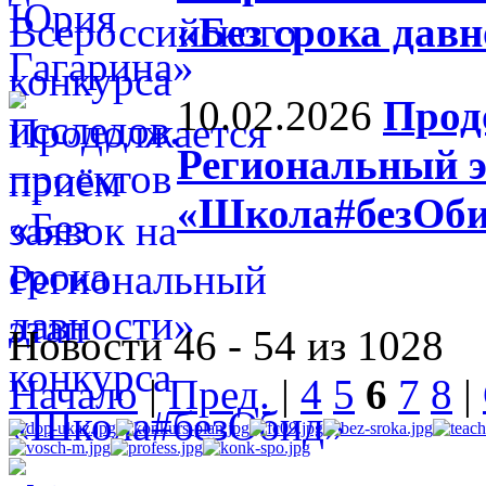
«Без срока давн
10.02.2026
Прод
Региональный э
«Школа#безОб
Новости 46 - 54 из 1028
Начало
|
Пред.
|
4
5
6
7
8
|