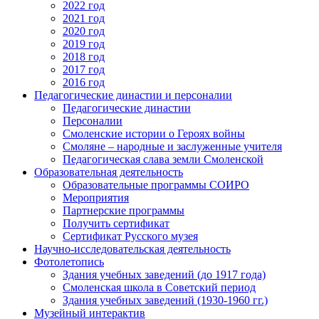
2022 год
2021 год
2020 год
2019 год
2018 год
2017 год
2016 год
Педагогические династии и персоналии
Педагогические династии
Персоналии
Смоленские истории о Героях войны
Смоляне – народные и заслуженные учителя
Педагогическая слава земли Смоленской
Образовательная деятельность
Образовательные программы СОИРО
Мероприятия
Партнерские программы
Получить сертификат
Сертификат Русского музея
Научно-исследовательская деятельность
Фотолетопись
Здания учебных заведений (до 1917 года)
Смоленская школа в Советский период
Здания учебных заведений (1930-1960 гг.)
Музейный интерактив