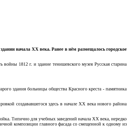
 здании начала XX века. Ранее в нём размещалось городское
ь войны 1812 г. и здание тенишевского музея Русская старина
старого здания больницы общества Красного креста - памятника
овкой создававшегося здесь в начале XX века нового района
ойка. Типично для учебных заведений начала XX века, нередко
ричной композиции главного фасада со смещенной к одному из