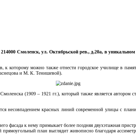
 214000 Смоленск, ул. Октябрьской рев., д.20а, в уникальном
в, к которому можно также отнести городское училище в памят
Васнецова и М. К. Тенишевой).
Смоленска (1909 – 1921 гг.), который также является автором 
ется несовпадением красных линий современной улицы с планир
его фасада к нему примыкает более поздняя двухэтажная пристр
той прямоугольный план выглядит живописно благодаря ассимет