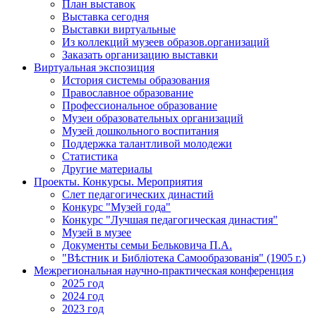
План выставок
Выставка сегодня
Выставки виртуальные
Из коллекций музеев образов.организаций
Заказать организацию выставки
Виртуальная экспозиция
История системы образования
Православное образование
Профессиональное образование
Музеи образовательных организаций
Музей дошкольного воспитания
Поддержка талантливой молодежи
Статистика
Другие материалы
Проекты. Конкурсы. Мероприятия
Cлет педагогических династий
Конкурс "Музей года"
Конкурс "Лучшая педагогическая династия"
Музей в музее
Документы семьи Бельковича П.А.
"Вѣстник и Библiотека Самообразованiя" (1905 г.)
Межрегиональная научно-практическая конференция
2025 год
2024 год
2023 год