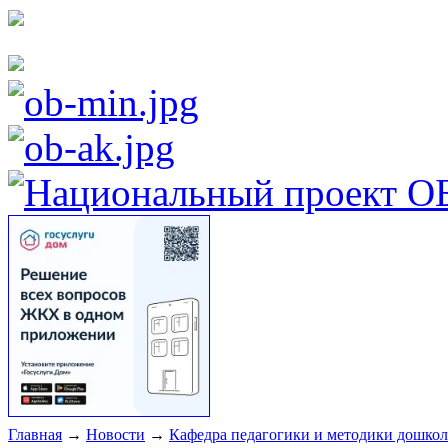
Главная
→
Новости
→
Кафедра педагогики и методики дошкол