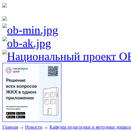
Главная
→
Новости
→
Кафедра педагогики и методики дошкол