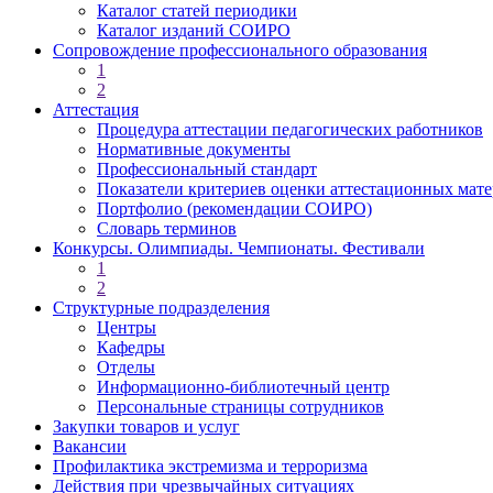
Каталог статей периодики
Каталог изданий СОИРО
Сопровождение профессионального образования
1
2
Аттестация
Процедура аттестации педагогических работников
Нормативные документы
Профессиональный стандарт
Показатели критериев оценки аттестационных мат
Портфолио (рекомендации СОИРО)
Словарь терминов
Конкурсы. Олимпиады. Чемпионаты. Фестивали
1
2
Структурные подразделения
Центры
Кафедры
Отделы
Информационно-библиотечный центр
Персональные страницы сотрудников
Закупки товаров и услуг
Вакансии
Профилактика экстремизма и терроризма
Действия при чрезвычайных ситуациях