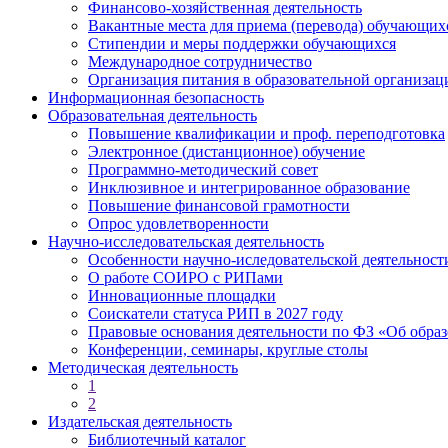
Финансово-хозяйственная деятельность
Вакантные места для приема (перевода) обучающих
Стипендии и меры поддержки обучающихся
Международное сотрудничество
Организация питания в образовательной организац
Информационная безопасность
Образовательная деятельность
Повышение квалификации и проф. переподготовка
Электронное (дистанционное) обучение
Программно-методический совет
Инклюзивное и интегрированное образование
Повышение финансовой грамотности
Опрос удовлетворенности
Научно-исследовательская деятельность
Особенности научно-иследовательской деятельно
О работе СОИРО с РИПами
Инновационные площадки
Соискатели статуса РИП в 2027 году
Правовые основания деятельности по ФЗ «Об обра
Конференции, семинары, круглые столы
Методическая деятельность
1
2
Издательская деятельность
Библиотечный каталог