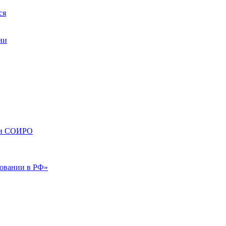
ся
ии
сти СОИРО
зовании в РФ»