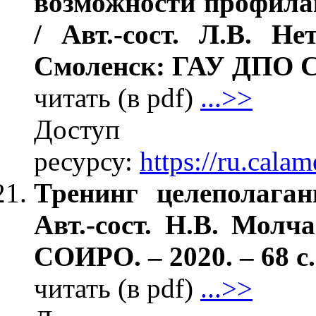
возможности профила
/ Авт.-сост. Л.В. Н
Смоленск: ГАУ ДПО СО
читать (в pdf)
...>>
Дос
ресурсу:
https://ru.cal
Тренинг целеполаган
Авт.-сост. Н.В. Мол
СОИРО. – 2020. – 68 с.
читать (в pdf)
...>>