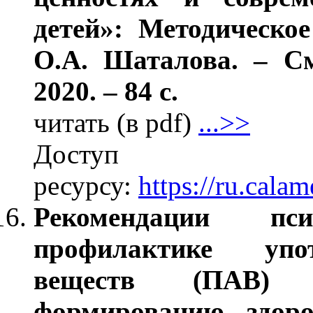
детей»: Методическое
О.А. Шаталова. – 
2020. – 84 с.
читать (в pdf)
...>>
Дос
ресурсу:
https://ru.cal
Рекомендации пс
профилактике упо
веществ (ПАВ) н
формированию здоро