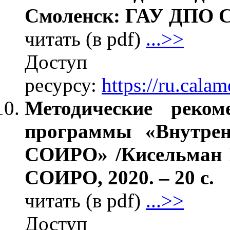
Смоленск: ГАУ ДПО СО
читать (в pdf)
...>>
Дос
ресурсу:
https://ru.cal
Методические реком
программы «Внутре
СОИРО» /Кисельман 
СОИРО, 2020. – 20 с.
читать (в pdf)
...>>
Дос