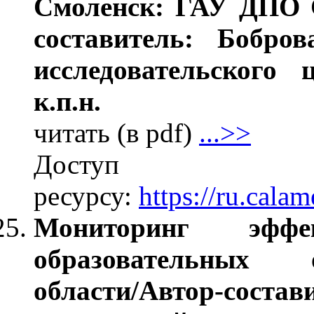
Смоленск: ГАУ ДПО С
составитель: Бобров
исследовательског
к.п.н.
читать (в pdf)
...>>
Дос
ресурсу:
https://ru.cal
Мониторинг эффек
образовательных 
области/Автор-сос