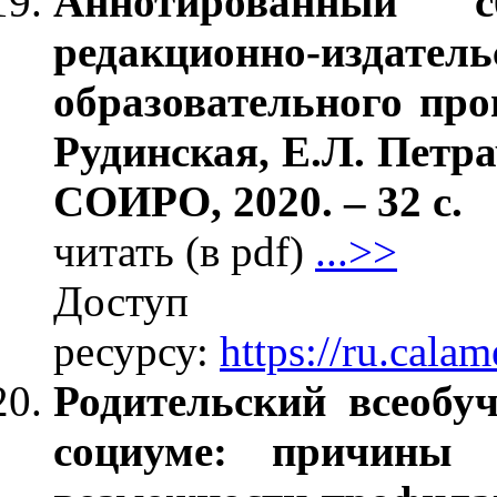
Аннотированный с
редакционно-изда
образовательного проц
Рудинская, Е.Л. Петр
СОИРО, 2020. – 32 с.
читать (в pdf)
...>>
Дос
ресурсу:
https://ru.cal
Родительский всеобу
социуме: причины 