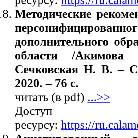
Методические рекоме
персонифицирова
дополнительного обр
области /Акимова
Сечковская Н. В. –
2020. – 76 с.
читать (в pdf)
...>>
Дос
ресурсу:
https://ru.cal