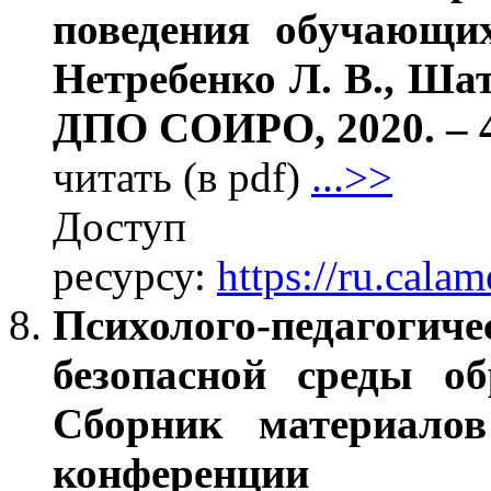
поведения обучающих
Нетребенко Л. В., Ша
ДПО СОИРО, 2020. – 4
читать (в pdf)
...>>
Дос
ресурсу:
https://ru.cal
Психолого-педагогич
безопасной среды об
Сборник материалов
конференции «Пси