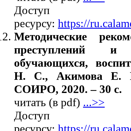
Дос
ресурсу:
https://ru.cal
Методические реко
преступлений и 
обучающихся, воспит
Н. С., Акимова Е.
СОИРО, 2020. – 30 с.
читать (в pdf)
...>>
Дос
ресурсу:
https://ru.cal