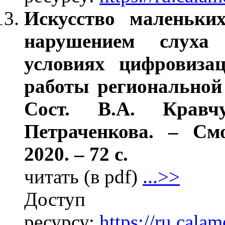
Искусство маленьки
нарушением слуха
условиях цифровиза
работы региональной
Сост. В.А. Кравч
Петраченкова. – С
2020. – 72 с.
читать (в pdf)
...>>
Дос
ресурсу:
https://ru.cal