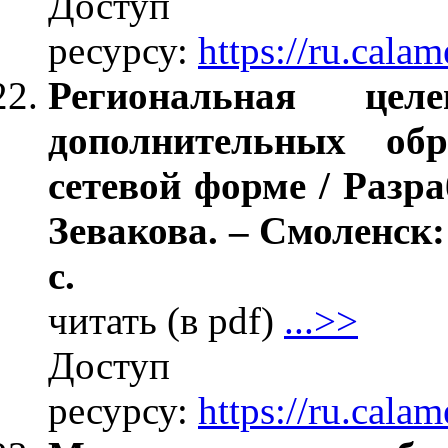
Дос
ресурсу:
https://ru.cal
Региональная цел
дополнительных об
сетевой форме / Разра
Зевакова. – Смоленск
с.
читать (в pdf)
...>>
Дос
ресурсу:
https://ru.cal