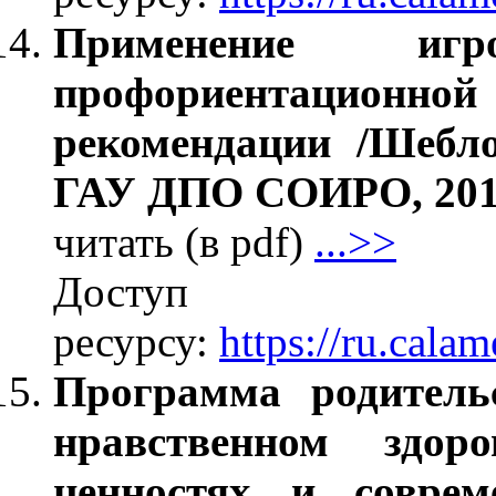
Применение иг
профориентационной 
рекомендации /Шебло
ГАУ ДПО СОИРО, 2019.
читать (в pdf)
...>>
Дос
ресурсу:
https://ru.cal
Программа родительс
нравственном здор
ценностях и соврем