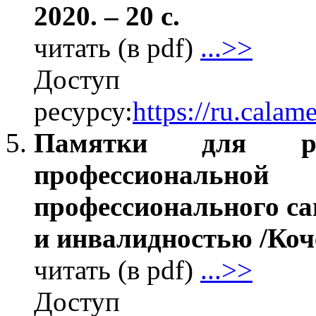
2020. – 20 с.
читать (в pdf)
...>>
Дос
ресурсу:
https://ru.cal
Памятки для ро
профессионал
профессионального са
и инвалидностью /Кочер
читать (в pdf)
...>>
Дос